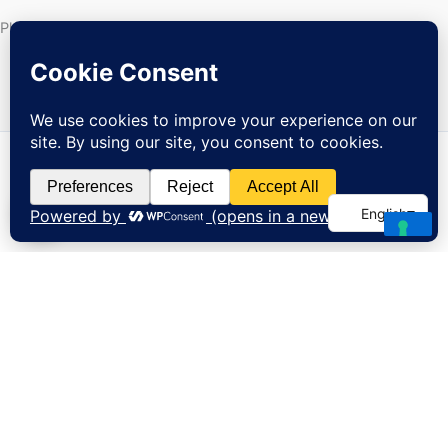
Phone :
+212 632 292 247
Copyright © 2026 Atlas Mountains Trekking
Rated 5.0 by 79+ happy trekkers
Find Us on Google Maps — Toubkal Hiking Experts, Imlil