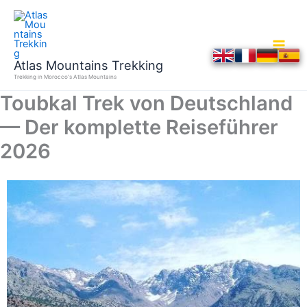
Skip
to
content
Atlas Mountains Trekking
Trekking in Morocco's Atlas Mountains
Toubkal Trek von Deutschland
— Der komplette Reiseführer
2026