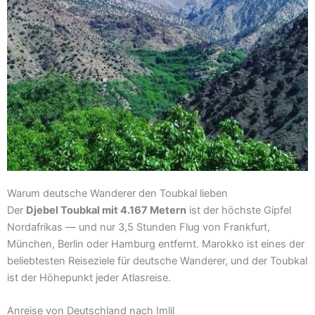
Warum deutsche Wanderer den Toubkal lieben
Der
Djebel Toubkal mit 4.167 Metern
ist der höchste Gipfel
Nordafrikas — und nur 3,5 Stunden Flug von Frankfurt,
München, Berlin oder Hamburg entfernt. Marokko ist eines der
beliebtesten Reiseziele für deutsche Wanderer, und der Toubkal
ist der Höhepunkt jeder Atlasreise.
Anreise von Deutschland nach Imlil